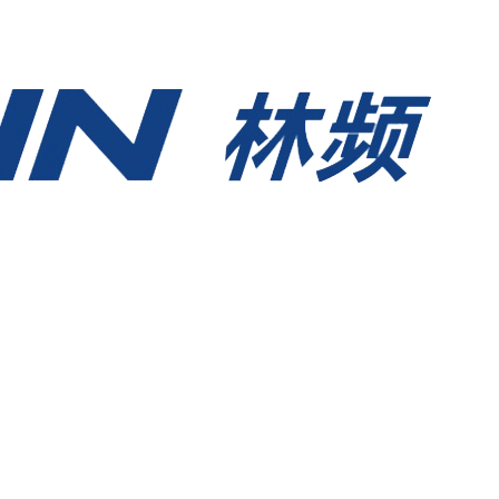
永久网站在线观看-久久国产av高清-一级做a爱片-91精品国产91久无码网站