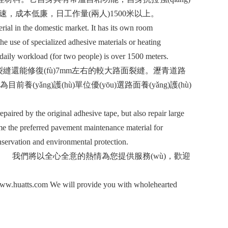
，成本低廉，日工作量(兩人)1500米以上。
rial in the domestic market. It has its own room
the use of specialized adhesive materials or heating
e daily workload (for two people) is over 1500 meters.
還能修復(fù)7mm左右的較大路面裂縫。瀝青道路
養(yǎng)護(hù)單位優(yōu)選路面養(yǎng)護(hù)
epaired by the original adhesive tape, but also repair large
me the preferred pavement maintenance material for
onservation and environmental protection.
.com
我們將以全心全意的熱情為您提供服務(wù)，歡迎
://www.huatts.com We will provide you with wholehearted