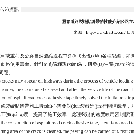
(yè)資訊
瀝青道路裂縫貼縫帶的性能介紹公路在
來源：
http://www.huatts.com/
日期：
載重荷及公路自然溫縮過程中會(huì)出現(xiàn)各種裂縫，如果不及時(
道路使用壽命。針對(duì)這種現(xiàn)象，研發(fā)生產(c
題。
 cracks may appear on highways during the process of vehicle loading a
manner, they can quickly spread and affect the service life of the road
ion of asphalt road crack adhesive tape timely solved the initial repair 
路裂縫貼縫帶施工時(shí)不需要對(duì)裂縫進(jìn)行開槽處理，
強(qiáng)度，提高了施工效率，處理裂縫的速度較用密封膠灌縫
the construction of asphalt road crack adhesive tape, there is no need t
ding area of the crack is cleaned, the paving can be carried out, reduc