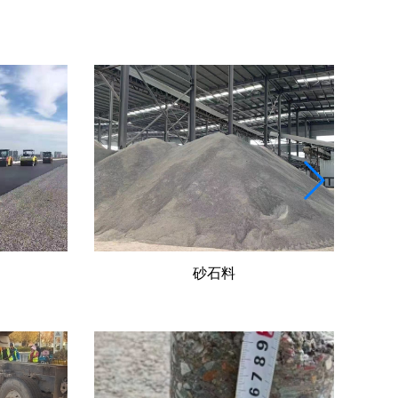
水穩(wěn)料