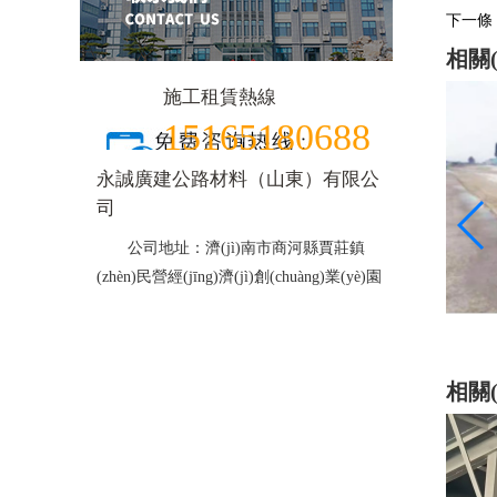
下一條：
相關(
施工租賃熱線
15165180688
永誠廣建公路材料（山東）有限公
司
公司地址：濟(jì)南市商河縣賈莊鎮
(zhèn)民營經(jīng)濟(jì)創(chuàng)業(yè)園
乳化瀝青
相關(