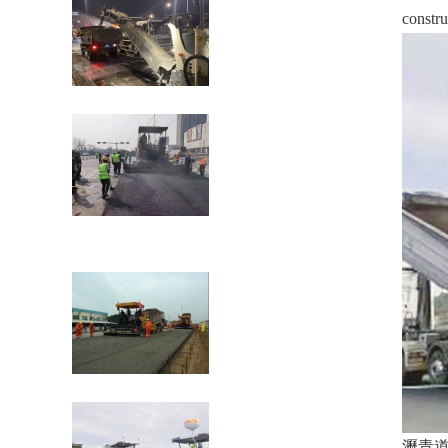
constru
礦用裝載機(jī)有哪些易損件？
瀝青混凝土路面現(xiàn)場(chǎng)熱再生
施工工藝
瀝青混合料的攤鋪施工技術(shù)要求
瀝青道路