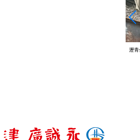
“黑色黃金”
瀝青生產(chǎn)廠家是從原油到路面
瀝
的“煉金術(shù)”