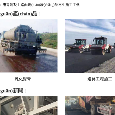
瀝青混凝土路面現(xiàn)場(chǎng)熱再生施工工藝
guān)產(chǎn)品：
道路工程施工
砂石料
guān)新聞：