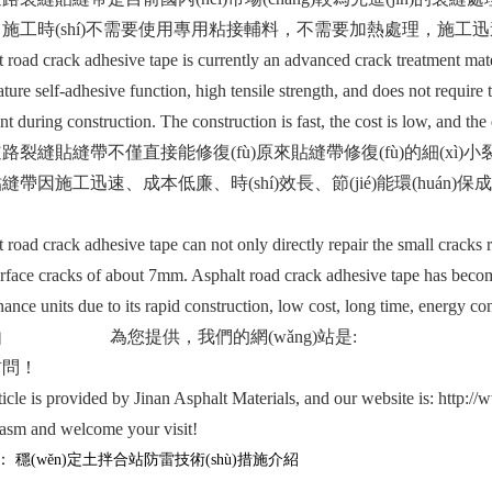
，施工時(shí)不需要使用專用粘接輔料，不需要加熱處理，施工迅速
 road crack adhesive tape is currently an advanced crack treatment mate
ture self-adhesive function, high tensile strength, and does not require 
nt during construction. The construction is fast, the cost is low, and th
路裂縫貼縫帶不僅直接能修復(fù)原來貼縫帶修復(fù)的細(xì)小裂縫
帶因施工迅速、成本低廉、時(shí)效長、節(jié)能環(huán)保成為目前
。
 road crack adhesive tape can not only directly repair the small cracks r
rface cracks of about 7mm. Asphalt road crack adhesive tape has beco
ance units due to its rapid construction, low cost, long time, energy c
由
濟(jì)南瀝青料
為您提供，我們的網(wǎng)站是:
http://www.huatts
！
ticle is provided by Jinan Asphalt Materials, and our website is: http
iasm and welcome your visit!
 穩(wěn)定土拌合站防雷技術(shù)措施介紹