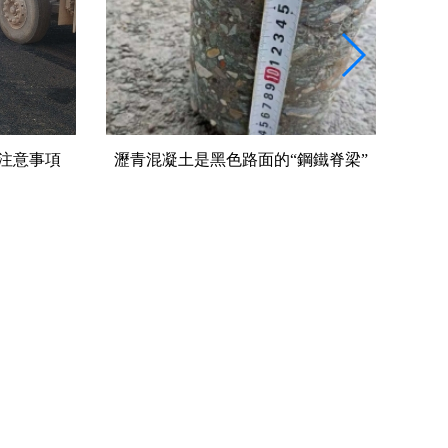
鋼鐵脊梁”
壓路機(jī)是密實(shí)度的公路施工中守
道路
護(hù)者