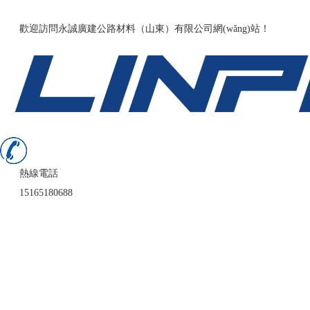
136fldh精品导航福利-国产精品久久久久久9999-伊人网av-日韩精品
歡迎訪問永誠廣建公路材料（山東）有限公司網(wǎng)站！
熱線電話
15165180688
首頁
公司簡介
業(yè)務(wù)領(lǐng)域
案例展示
新聞中心
在線留言