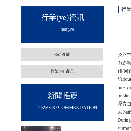
行業
行業(yè)資訊
hengye
公路在車
公司新聞
而影響
補(bǔ)問
行業(yè)資訊
Various
timely 
新聞推薦
product
瀝青道
NEWS RECOMMENDATION
人的施工
During 
surroun