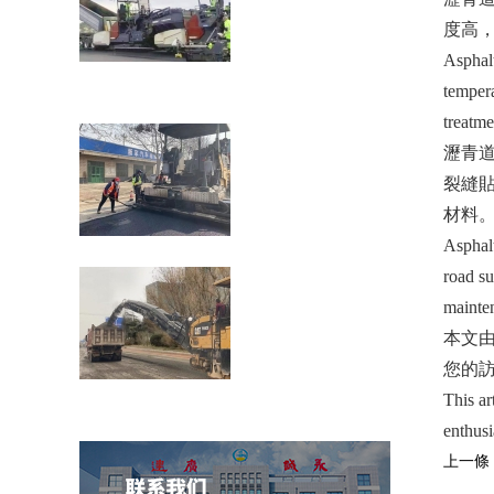
度高
Asphalt
瀝青道路裂縫貼縫帶的性能介紹公路在車
tempera
載重荷及公路自然
treatme
瀝青道
裂縫貼縫
材料
Asphalt
濟(jì)南壓路機(jī)租賃：壓路機(jī)的分類
road su
mainten
本文
您的訪問
穩(wěn)定土拌合站防雷技術(shù)措施介
This ar
紹
enthus
上一條：