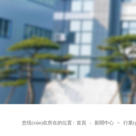
您現(xiàn)在所在的位置 :
首頁
-
新聞中心
>
行業(