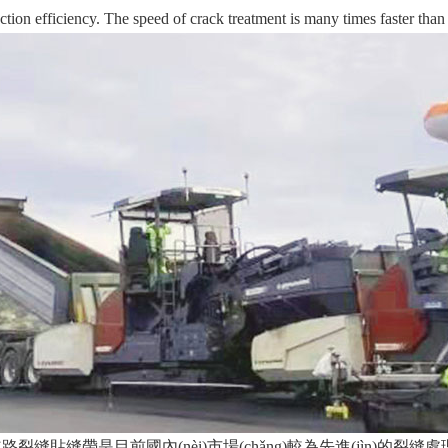
ction efficiency. The speed of crack treatment is many times faster than th
裂縫貼縫帶是目前國內(nèi)市場(chǎng)較為先進(jìn)的裂縫處理材