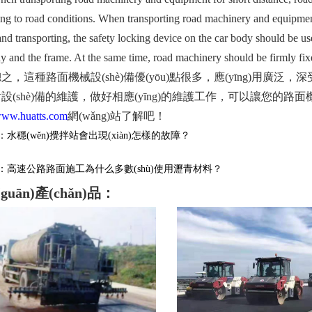
ng to road conditions. When transporting road machinery and equipment 
 and transporting, the safety locking device on the car body should be use
y and the frame. At the same time, road machinery should be firmly fixed 
，這種路面機械設(shè)備優(yōu)點很多，應(yīng)用廣泛
設(shè)備的維護，做好相應(yīng)的維護工作，可以讓您的路面機
/www.huatts.com
網(wǎng)站了解吧！
水穩(wěn)攪拌站會出現(xiàn)怎樣的故障？
：高速公路路面施工為什么多數(shù)使用瀝青材料？
guān)產(chǎn)品：