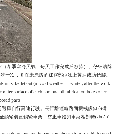
季寒冷天氣，每天工作完成后放掉）。仔細清除
，并在未涂漆的裸露部位涂上黃油或防銹膠。
 must be let out (in cold weather in winter, after the work
 outer surface of each part and all lubrication holes once
posed parts.
)路況選擇自行高速行駛。長距離運輸路面機械設(shè)備
全鎖緊裝置鎖緊車架，防止車體與車架相對轉(zhuǎn)
machinery and equipment can choose to run at high speed