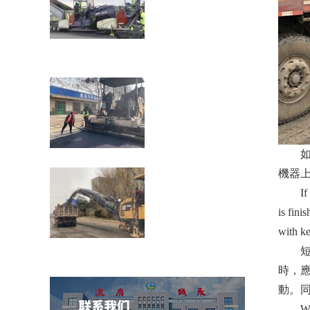
瀝青道路裂縫貼縫帶的性能介紹公路在車
載重荷及公路自然
如果路
濟南壓路機租賃：壓路機的分類
機器上
If the 
is fini
with ke
穩(wěn)定土拌合站防雷技術(shù)措施介
短距離
紹
時，應(
動
When t