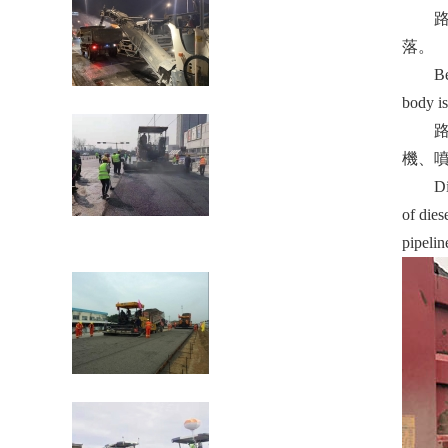
路面機
落。
Before 
礦用裝載機有哪些易損件？
body is
路面機械
機
Dirt an
of dies
瀝青混凝土路面現(xiàn)場熱再生施工工
pipelin
藝
瀝青混合料的攤鋪施工技術(shù)要求