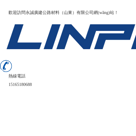
136fldh精品导航福利-国产精品久久久久久9999-伊人网av-日韩精品
歡迎訪問永誠廣建公路材料（山東）有限公司網(wǎng)站！
熱線電話
15165180688
首頁
公司簡介
業(yè)務(wù)領(lǐng)域
案例展示
新聞中心
在線留言