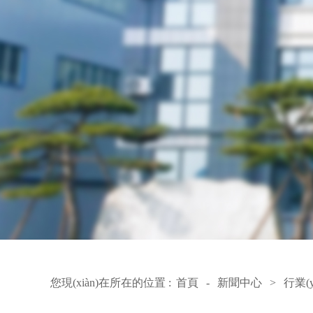
您現(xiàn)在所在的位置 :
首頁
-
新聞中心
>
行業(