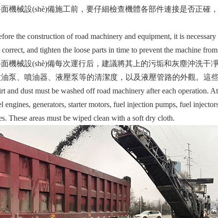
械設(shè)備施工前，要仔細檢查機體各部件連接是否正確
the construction of road machinery and equipment, it is necessary to 
 correct, and tighten the loose parts in time to prevent the machine from 
設(shè)備每次運行后，建議將其上的污垢和灰塵沖洗干凈。此時
、噴油泵、噴油器、液壓泵等的清潔度，以及液壓管路的外觀。這
d dust must be washed off road machinery after each operation. At thi
el engines, generators, starter motors, fuel injection pumps, fuel inject
es. These areas must be wiped clean with a soft dry cloth.