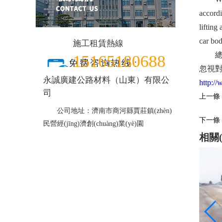
accordi
lifting
car bod
施工租賃熱線
總之
15165180688
忽視對
永誠廣建公路材料（山東）有限公
http:/
司
上一條：
公司地址：濟南市商河縣賈莊鎮(zhèn)
下一條
民營經(jīng)濟創(chuàng)業(yè)園
相關(