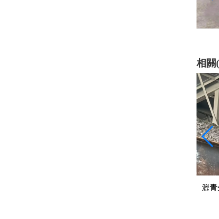
乳化瀝青
相關(
“黑色黃金”
瀝青生產(chǎn)廠家是從原油到路面
瀝青
的“煉金術(shù)”