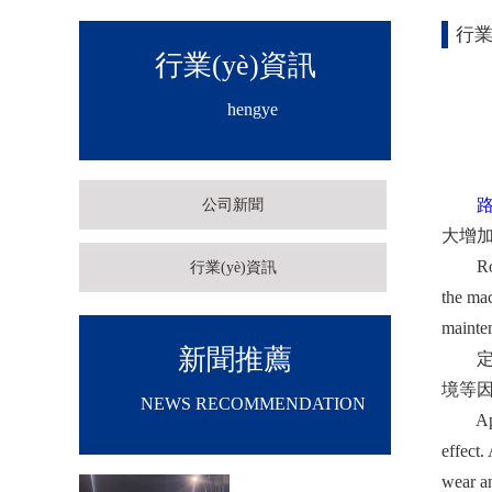
行業
行業(yè)資訊
hengye
路
公司新聞
大增加
Road m
行業(yè)資訊
the mac
mainte
新聞推薦
定期給
境等因
NEWS RECOMMENDATION
Apply l
effect.
wear an