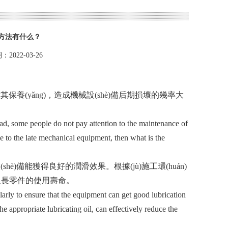
法有什么？
2022-03-26
保養(yǎng)，造成機械設(shè)備后期損壞的幾率大
, some people do not pay attention to the maintenance of
e to the late mechanical equipment, then what is the
è)備能獲得良好的潤滑效果。根據(jù)施工環(huán)
件的使用壽命。
rly to ensure that the equipment can get good lubrication
e appropriate lubricating oil, can effectively reduce the