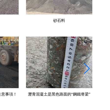
水穩(wěn)料
鋼鐵脊梁”
壓路機是密實度的公路施工中守護者
道路