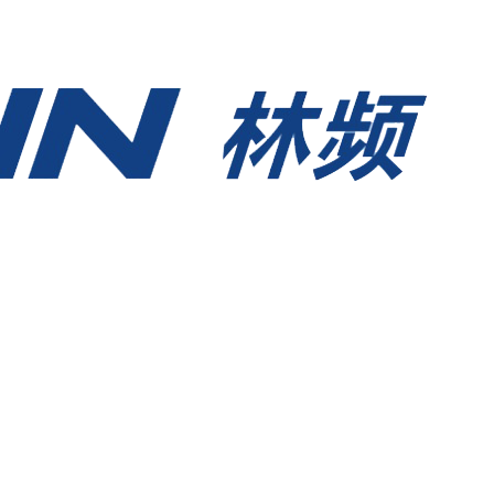
永久网站在线观看-久久国产av高清-一级做a爱片-91精品国产91久无码网站