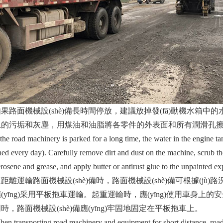
面機械設(shè)備長時間停放，建議放掉發(fā)動機水箱中的水（冬
的污垢和灰塵，用煤油和油脂將各零件的外表面和所有潤滑孔擦洗一次
road machinery is parked for a long time, the water in the engine tank
shed every day). Carefully remove dirt and dust on the machine, scrub the
rosene and grease, and apply butter or antirust glue to the unpainted ex
運輸路面機械設(shè)備時，路面機械設(shè)備可根據(jù
yīng)采用平板拖車運輸。起重運輸時，應(yīng)使用車身上的安
。同時，路面機械設(shè)備應(yīng)牢固地固定在平板拖車上。
ransporting road machinery and equipment for short distance, road 