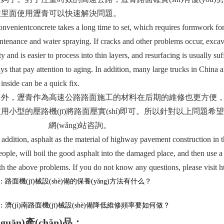
。在里面使用瀝青可以快速解決問題。
entconcrete takes a long time to set, which requires formwork for in
ntenance and water spraying. If cracks and other problems occur, excavat
ity and is easier to process into thin layers, and resurfacing is usually 
s that pay attention to aging. In addition, many large trucks in China 
 inside can be a quick fix.
，瀝青作為高速公路路面施工的材料在后期的維修也更方便，只需
用小型的壓路機(jī)將路面壓實(shí)即可。所以針對以上問題希望
/www.huatts.com
網(wǎng)站咨詢。
tion, asphalt as the material of highway pavement construction in th
eople, will boil the good asphalt into the damaged place, and then use a 
h the above problems. If you do not know any questions, please visit h
面機(jī)械設(shè)備的保養(yǎng)方法有什么？
濟(jì)南路面機(jī)械設(shè)備降低維修頻率要如何做？
guān)產(chǎn)品：