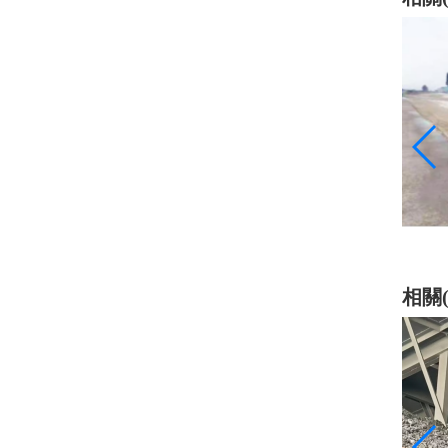
乳化瀝青
相關(