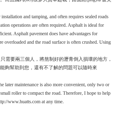
stallation and tamping, and often requires sealed roads
ion operations are often required. Asphalt is ideal for
sufficient. Asphalt pavement does have advantages for
are overloaded and the road surface is often crushed. Using
要兩三個人，將熬制好的瀝青倒入損壞的地方，
能夠幫助到您，還有不了解的問題可以隨時來
e later maintenance is also more convenient, only two or
small roller to compact the road. Therefore, I hope to help
ttp://www.huatts.com at any time.