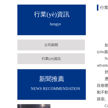
行業
行業(yè)資訊
hengye
如今我
公司新聞
(yōu
Now we
行業(yè)資訊
advanta
舒適
新聞推薦
瀝青的
段都要
NEWS RECOMMENDATION
動不動
路面
Comfort