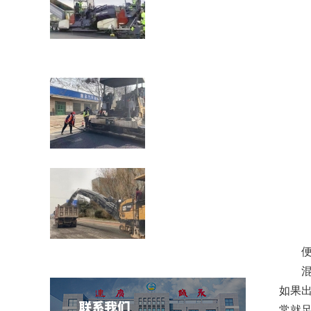
瀝青道路裂縫貼縫帶的性能介紹公路在車
載重荷及公路自然
濟(jì)南壓路機(jī)租賃：壓路機(jī)的分類
穩(wěn)定土拌合站防雷技術(shù)措施介
便捷
紹
混凝土
如果出
常就足夠