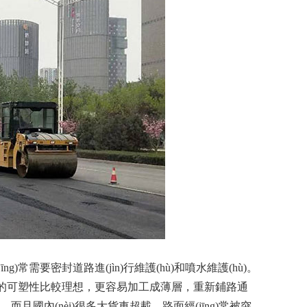
)常需要密封道路進(jìn)行維護(hù)和噴水維護(hù)。
瀝青的可塑性比較理想，更容易加工成薄層，重新鋪路通
且國內(nèi)很多大貨車超載，路面經(jīng)常被突