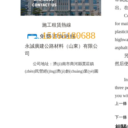
出
Conveni
for mai
施工租賃熱線
plastic
15165180688
highway
永誠廣建公路材料（山東）有限公
asphalt
司
另外
然后使
公司地址：濟(jì)南市商河縣賈莊鎮
(zhèn)民營經(jīng)濟(jì)創(chuàng)業(yè)園
http:/
In addi
three p
you wit
上一條：路
下一條：
相關(