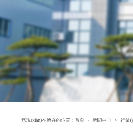
您現(xiàn)在所在的位置 :
首頁
-
新聞中心
>
行業(