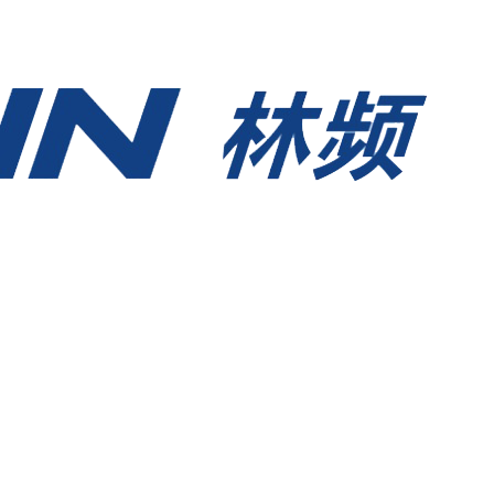
永久网站在线观看-久久国产av高清-一级做a爱片-91精品国产91久无码网站