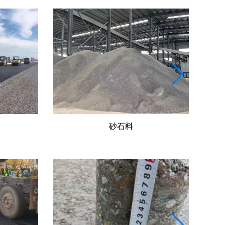
水穩(wěn)料