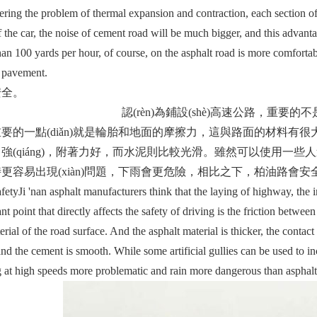
ring the problem of thermal expansion and contraction, each section of 
 the car, the noise of cement road will be much bigger, and this advanta
an 100 yards per hour, of course, on the asphalt road is more comfortable
t pavement.
。
(jì)南瀝青生產(chǎn)廠家
認(rèn)為鋪設(shè)高速公路
要的一點(diǎn)就是輪胎和地面的摩擦力，這與路面的材料有很大的關(
強(qiáng)，附著力好，而水泥則比較光滑。雖然可以使
更容易出現(xiàn)問題，下雨會更危險，相比之下，柏油路會安全得多
i 'nan asphalt manufacturers think that the laying of highway, the impo
nt point that directly affects the safety of driving is the friction betwee
erial of the road surface. And the asphalt material is thicker, the contact s
nd the cement is smooth. While some artificial gullies can be used to incr
 at high speeds more problematic and rain more dangerous than asphalt