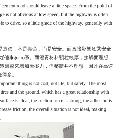
cement road should leave a little space. From the point of
ge is not obvious at low speed, but the highway is often
 to drive, so a little grade of the highway, generally with
，重要的不是造價，不是壽命，而是安全。而直接影響駕乘安全
guān)系。而瀝青材料顆粒較厚，接觸面理想，
用一些人造溝壑來增加摩擦力，但整體并不理想，因此在高速
。
rtant thing is not cost, not life, but safety. The most
n tires and the ground, which has a great relationship with
urface is ideal, the friction force is strong, the adhesion is
ease friction, the overall situation is not ideal, making
.