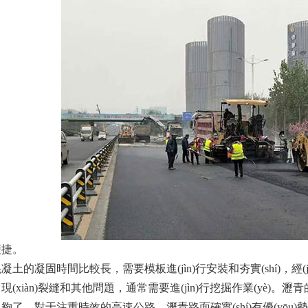
。
的凝固時間比較長，需要模板進(jìn)行安裝和夯實(shí)，經(jīng
現(xiàn)裂縫和其他問題，通常需要進(jìn)行挖掘作業(yè)。
了。對于注重時效的高速公路，瀝青路面確實(shí)有優(yōu)勢。而