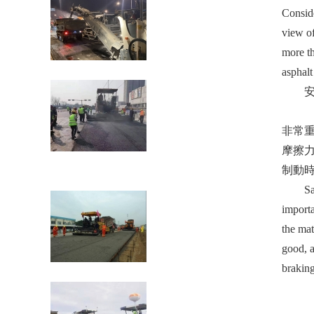
Conside
view of
more th
礦用裝載機(jī)有哪些易損件？
asphal
安全
濟
非常重
摩擦力
瀝青混凝土路面現(xiàn)場熱再生施工工
制動時
藝
SafetyJ
importa
the mat
good, a
braking
瀝青混合料的攤鋪施工技術(shù)要求