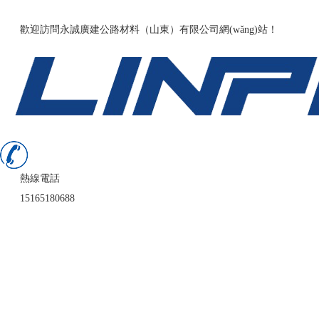
136fldh精品导航福利-国产精品久久久久久9999-伊人网av-日韩精品
歡迎訪問永誠廣建公路材料（山東）有限公司網(wǎng)站！
熱線電話
15165180688
首頁
公司簡介
業(yè)務(wù)領(lǐng)域
案例展示
新聞中心
在線留言